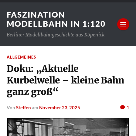
FASZINATION
MODELLBAHN IN 1:120
Berliner Modellbahngeschichte aus Köpenick
ALLGEMEINES
Doku: „Aktuelle
Kurbelwelle – kleine Bahn
ganz groß“
von
Steffen
am
November 23, 2025
1